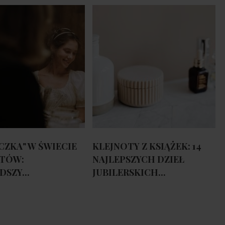
CZKA" W ŚWIECIE
KLEJNOTY Z KSIĄŻEK: 14
TÓW:
NAJLEPSZYCH DZIEŁ
SZY...
JUBILERSKICH...