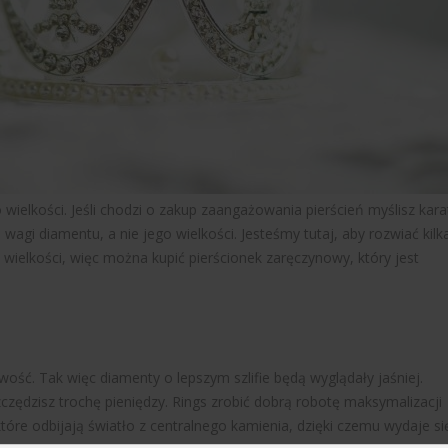
 wielkości. Jeśli chodzi o zakup zaangażowania pierścień myślisz kara
wagi diamentu, a nie jego wielkości. Jesteśmy tutaj, aby rozwiać kilk
wielkości, więc można kupić pierścionek zaręczynowy, który jest
wość. Tak więc diamenty o lepszym szlifie będą wyglądały jaśniej.
zczędzisz trochę pieniędzy. Rings zrobić dobrą robotę maksymalizacji
tóre odbijają światło z centralnego kamienia, dzięki czemu wydaje si