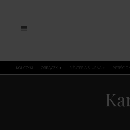
KOLCZYKI
OBRĄCZKI
BIŻUTERIA ŚLUBNA
PIERŚCIO
Ka