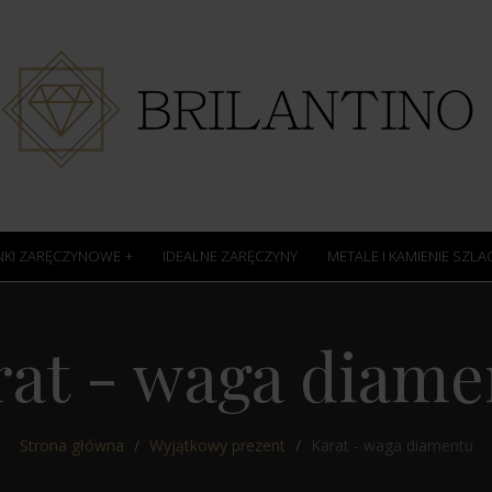
NKI ZARĘCZYNOWE
IDEALNE ZARĘCZYNY
METALE I KAMIENIE SZL
rat - waga diame
Strona główna
Wyjątkowy prezent
Karat - waga diamentu