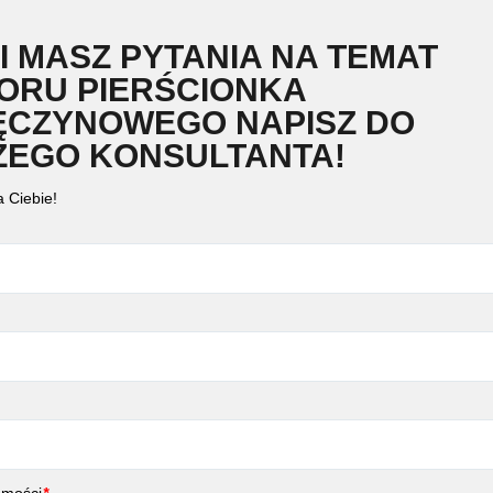
I MASZ PYTANIA NA TEMAT
ORU PIERŚCIONKA
dszy i bardziej wartościowy staje się diament. Oznacza to również,
ĘCZYNOWEGO NAPISZ DO
ianą i wyceną. Zamiast tego należy wybrać diament, który nie spełn
ZEGO KONSULTANTA!
 Ciebie!
podłużny kształt, taki jak owal, szmaragd lub gruszka. Wszystkie one
stej wagi karatowej. Cushion cut jest wielki dla zwiększenia masy
m samym czasie.
westuj w wysokiej jakości szlif. To zmaksymalizuje odbicie światła, c
na w rozmiarze może oznaczać dużą różnicę w cenie! Jeśli zależy Ci n
on lub Pear.
omości