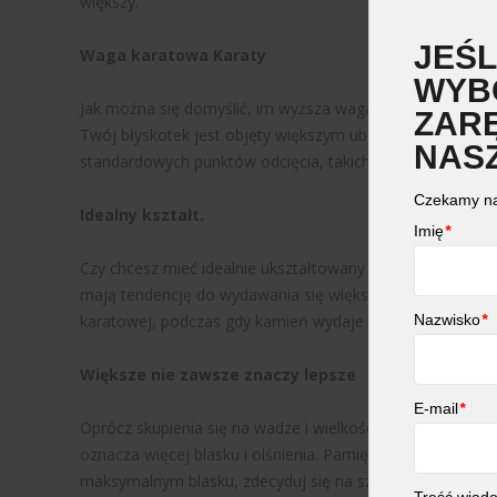
większy.
JEŚL
Waga karatowa
Karaty
WYB
Jak można się domyślić, im wyższa waga karatowa, tym rza
ZAR
Twój błyskotek jest objęty większym ubezpieczeniem, wym
NAS
standardowych punktów odcięcia, takich jak 0,8 karata.
Czekamy na
Idealny kształt.
Imię
*
Czy chcesz mieć idealnie ukształtowany diament? Wybierz 
mają tendencję do wydawania się większe dla ich rzeczywi
Nazwisko
karatowej, podczas gdy kamień wydaje się większy w ty
*
Większe nie zawsze znaczy lepsze
E-mail
*
Oprócz skupienia się na wadze i wielkości w karatach, zain
oznacza więcej blasku i olśnienia. Pamiętaj, że mała zmia
maksymalnym blasku, zdecyduj się na szlif okrągły, Couch
Treść wiad