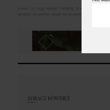
A więc, co z tego wynika? Pamiętaj, że specyfikacje diame
karatach na uwadze, skupić się na idealnym cięcia i masz 
ZOBACZ RÓWNIEŻ