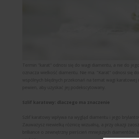
Termin "karat" odnosi się do wagi diamentu, a nie do jego
oznacza wielkość diamentu. Nie ma. "Karat" odnosi się do 
wspólnych błędnych przekonań na temat wagi karatowej i 
pewien, aby uzyskać jej podekscytowany.
Szlif karatowy: dlaczego ma znaczenie
Szlif karatowy wpływa na wygląd diamentu i jego brylanto
Zauważysz niewielką różnicę wizualną, a przy okazji zaos
brilliance o zewnętrzny pierścień mniejszych diamentów, k