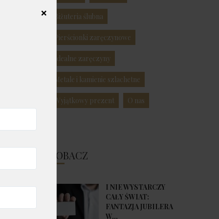
❌
Biżuteria ślubna
Pierścionki zaręczynowe
 że
Idealne zaręczyny
ia
Metale i kamienie szlachetne
Wyjątkowy prezent
O nas
ZOBACZ
I NIE WYSTARCZY
o
CAŁY ŚWIAT:
a
FANTAZJA JUBILERA
W...