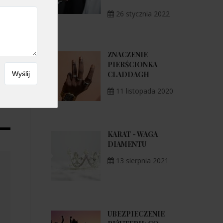
26 stycznia 2022
ZNACZENIE
PIERŚCIONKA
CLADDAGH
11 listopada 2020
KARAT - WAGA
DIAMENTU
13 sierpnia 2021
UBEZPIECZENIE