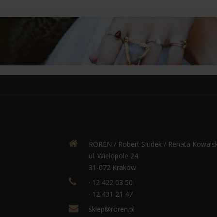
ROREN / Robert Siudek / Renata Kowals
ul. Wielopole 24
31-072 Kraków
· 12 422 03 50
· 12 431 21 47
sklep@roren.pl