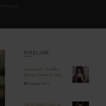
jest różnica?
POLECAMY
Zaręczyny - krótka
lekcja z historii "Jak...
3 lutego 2017
Jak produkowane są