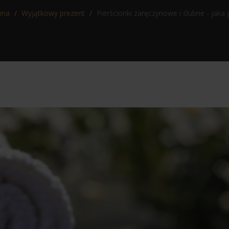
wna
Wyjątkowy prezent
Pierścionki zaręczynowe i ślubne - jaka 