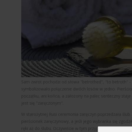
Sam zwrot pochodzi od słowa "betrothed", "to betroth" - c
symbolizowało połączenie dwóch losów w jedno. Pierścio
początku, ani końca, a założony na palec serdeczny staje
jest się "zaręczonym".
W starożytnej Rusi ceremonia zaręczyn poprzedzała ślub
pierścionek zaręczynowy, a jeśli jego wybranka się zgodz
ręki aż do ślubu. Oczywiście w tym przypadku pierścień b