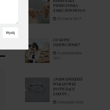
SYMBOLIKA
PIERŚCIONKA
ZARĘCZYNOWEGO
20 marca 2017
CO KUPIĆ
DZIEWCZYNIE?
16 października
2021
3 NAJWAŻNIEJSZE
WSKAZÓWKI
DOTYCZĄCE
ZAKUPU...
5 listopada 2020