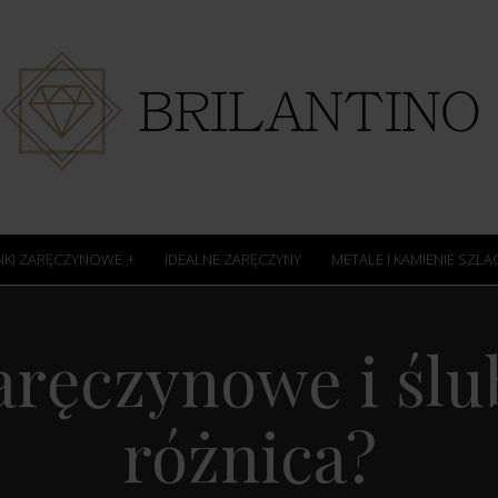
NKI ZARĘCZYNOWE
IDEALNE ZARĘCZYNY
METALE I KAMIENIE SZL
aręczynowe i ślub
różnica?