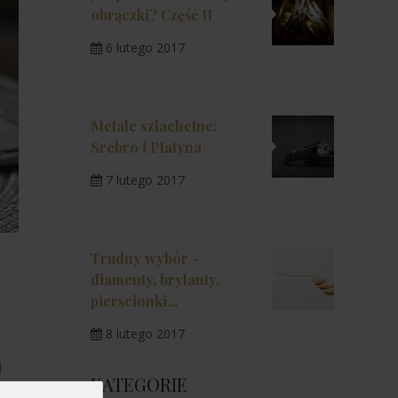
obrączki? Część II
6 lutego 2017
Metale szlachetne:
Srebro i Platyna
7 lutego 2017
Trudny wybór -
diamenty, brylanty,
pierścionki...
8 lutego 2017
j
KATEGORIE