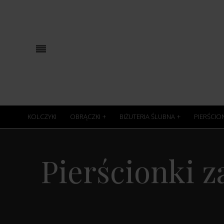
KOLCZYKI
OBRĄCZKI
BIŻUTERIA ŚLUBNA
PIERŚCIO
Pierścionki z