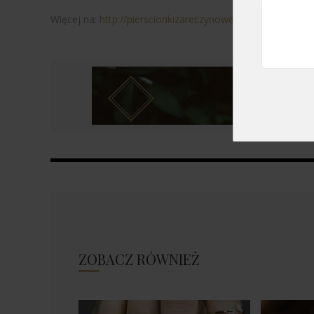
Więcej na:
http://pierscionkizareczynowe.edu.pl
ZOBACZ RÓWNIEŻ