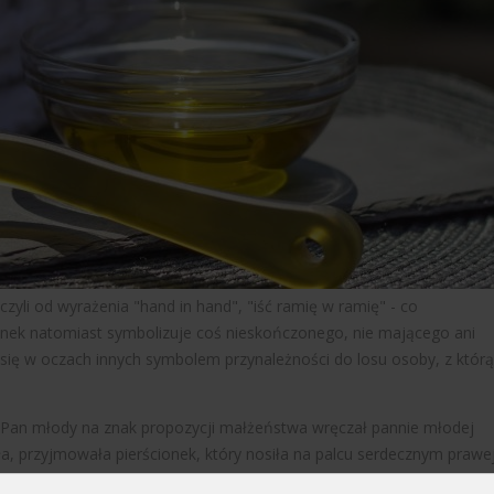
zyli od wyrażenia "hand in hand", "iść ramię w ramię" - co
nek natomiast symbolizuje coś nieskończonego, nie mającego ani
 się w oczach innych symbolem przynależności do losu osoby, z którą
. Pan młody na znak propozycji małżeństwa wręczał pannie młodej
iła, przyjmowała pierścionek, który nosiła na palcu serdecznym prawe
ył wykonany z poręcznych materiałów: skóry, żelaza, kory drzewnej -