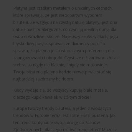
Platyna jest rzadkim metalem o unikalnych cechach,
które sprawiają, że jest nieodpartym wyborem
biżuterii. Ze względu na czystą naturę platyny, jest ona
naturalnie hipoalergiczna, co czyni ją idealną opcją dla
osób o wrażliwej skórze. Najlepszy ze wszystkich, jego
błyskotliwy połysk sprawia, że diamenty pop. To
sprawia, że platyna jest ostatecznym preferencją dla
zaangażowania i obrączki. Czystsze niż zarówno złota i
srebra, to nigdy nie blaknie, i nigdy nie matowieje.
Twoja biżuteria platyna będzie niewątpliwie stać się
najbardziej zazdrosny heirloom.
Kiedy wydaje się, że wszyscy kupują białe metale,
dlaczego kupić kawałek w żółtym złocie?
Europa tworzy trendy biżuterii, a jeden z wiodących
trendów w Europie teraz jest żółte złoto biżuteria. Jak
ten trend kontynuuje swoją drogę do Stanów
Zjednoczonych, dlaczego nie być trendsetter? Możesz