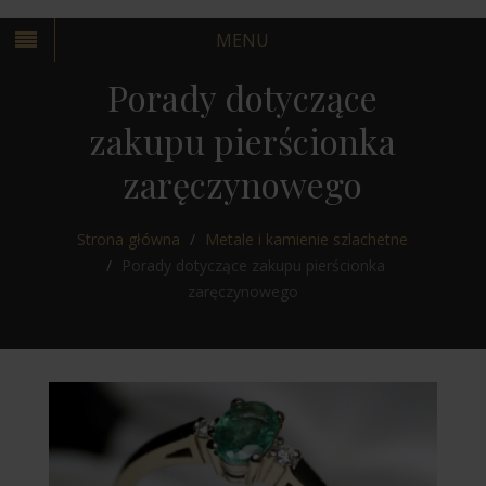
MENU
Porady dotyczące
zakupu pierścionka
zaręczynowego
KRAKÓW
Strona główna
Metale i kamienie szlachetne
WARSZAWA
Porady dotyczące zakupu pierścionka
zaręczynowego
KRAKÓW
WARSZAWA
KRAKÓW