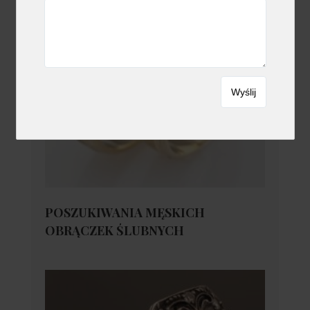
POSZUKIWANIA MĘSKICH
OBRĄCZEK ŚLUBNYCH