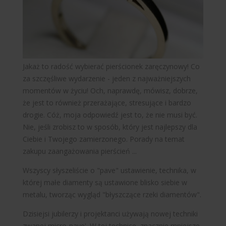
WARSZAWA
Jakaż to radość wybierać pierścionek zaręczynowy! Co
za szczęśliwe wydarzenie - jeden z najważniejszych
momentów w życiu! Och, naprawdę, mówisz, dobrze,
że jest to również przerażające, stresujące i bardzo
drogie. Cóż, moja odpowiedź jest to, że nie musi być.
Nie, jeśli zrobisz to w sposób, który jest najlepszy dla
ROREN
Ciebie i Twojego zamierzonego. Porady na temat
zakupu zaangażowania pierścień ...
Wszyscy słyszeliście o "pave" ustawienie, technika, w
której małe diamenty są ustawione blisko siebie w
metalu, tworząc wygląd "błyszczące rzeki diamentów".
Dzisiejsi jubilerzy i projektanci używają nowej techniki
zwanej micro-pave'. W tej technice, znacznie mniejsze