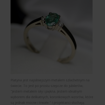
Platyna jest najsilniejszym metalem szlachetnym na
świecie. To jest po prostu szepcze do jubilerów,
"Jestem metalem siły i piękna. Jestem idealnym
wyborem dla delikatnych, koronkowych wzorów, które
są jednak mocne i trwałe." I projektanci słuchają.