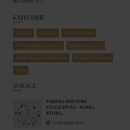
8 lutego 2017
KATEGORIE
Kolczyki
Obrączki
Biżuteria ślubna
Pierścionki zaręczynowe
Idealne zaręczyny
Metale i kamienie szlachetne
Wyjątkowy prezent
O nas
ZOBACZ
FABRYKA BIŻUTERII
STOLICHNAYA - MARKA,
KTÓRA...
12 listopada 2021