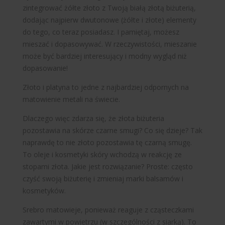
zintegrować żółte złoto z Twoją białą złotą biżuterią,
dodając najpierw dwutonowe (żółte i złote) elementy
do tego, co teraz posiadasz. I pamiętaj, możesz
mieszać i dopasowywać. W rzeczywistości, mieszanie
może być bardziej interesujący i modny wygląd niż
dopasowanie!
Złoto i platyna to jedne z najbardziej odpornych na
matowienie metali na świecie.
Dlaczego więc zdarza się, że złota biżuteria
pozostawia na skórze czarne smugi? Co się dzieje? Tak
naprawdę to nie złoto pozostawia tę czarną smugę.
To oleje i kosmetyki skóry wchodzą w reakcję ze
stopami złota. Jakie jest rozwiązanie? Proste: często
czyść swoją biżuterię i zmieniaj marki balsamów i
kosmetyków.
Srebro matowieje, ponieważ reaguje z cząsteczkami
zawartymi w powietrzu (w szczególności z siarką). To