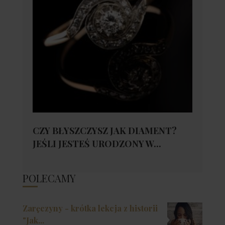
CZY BŁYSZCZYSZ JAK DIAMENT?
JEŚLI JESTEŚ URODZONY W...
POLECAMY
Zaręczyny - krótka lekcja z historii
"Jak...