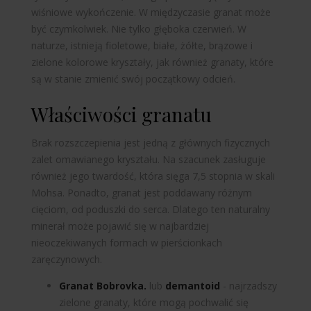
wiśniowe wykończenie. W międzyczasie granat może
być czymkolwiek. Nie tylko głęboka czerwień. W
naturze, istnieją fioletowe, białe, żółte, brązowe i
zielone kolorowe kryształy, jak również granaty, które
są w stanie zmienić swój początkowy odcień.
Właściwości granatu
Brak rozszczepienia jest jedną z głównych fizycznych
zalet omawianego kryształu. Na szacunek zasługuje
również jego twardość, która sięga 7,5 stopnia w skali
Mohsa. Ponadto, granat jest poddawany różnym
cięciom, od poduszki do serca. Dlatego ten naturalny
minerał może pojawić się w najbardziej
nieoczekiwanych formach w pierścionkach
zaręczynowych.
Granat Bobrovka.
lub
demantoid
- najrzadszy
zielone granaty, które mogą pochwalić się