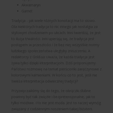
Akwamaryn
Garnet
Tradycja - jak wiele różnych konotacji ma to słowo.
Dla niektórych tradycja to nic innego jak nostalgia za
stylowym chodzeniem po ulicach. Inni twierdzą, że jest
to iluzja trwałości. Inni upierają się, że tradycja jest
postępem w przeszłości i że bez niej wszystkie normy
ludzkiego społeczeństwa uległyby zniszczeniu. A
redaktorzy
z Gold.ua
Uważa, że każda tradycja jest
żywa tylko dzięki interpretacjom. Dziś proponujemy
Państwu rozmowę na temat
pierścionki zaręczynowe z
kolorowymi kamieniami
. W końcu co to jest, jeśli nie
świeża interpretacja odwiecznej tradycji?
Przyzwyczailiśmy się do tego, że obrączki ślubne
powinny być tak zwięzłe i bezpretensjonalne, jak to
tylko możliwe. I to nie jest moda. Jest to raczej wymóg
związany z codziennym noszeniem takiej biżuterii.