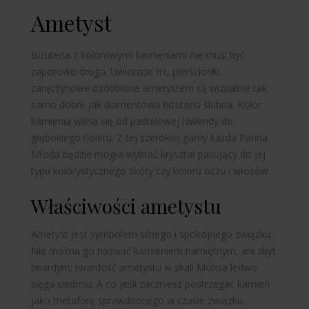
Ametyst
Biżuteria z kolorowymi kamieniami nie musi być
zaporowo droga. Uwierzcie mi, pierścionki
zaręczynowe ozdobione ametystem są wizualnie tak
samo dobre jak diamentowa biżuteria ślubna. Kolor
kamienia waha się od pastelowej lawendy do
głębokiego fioletu. Z tej szerokiej gamy każda Panna
Młoda będzie mogła wybrać kryształ pasujący do jej
typu kolorystycznego skóry czy koloru oczu i włosów.
Właściwości ametystu
Ametyst jest symbolem silnego i spokojnego związku.
Nie można go nazwać kamieniem namiętnym, ani zbyt
twardym: twardość ametystu w skali Mohsa ledwo
sięga siedmiu. A co jeśli zaczniesz postrzegać kamień
jako metaforę sprawdzonego w czasie związku,