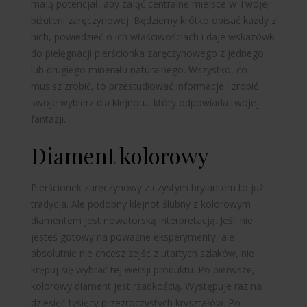
mają potencjał, aby zająć centralne miejsce w Twojej
biżuterii zaręczynowej. Będziemy krótko opisać każdy z
nich, powiedzieć o ich właściwościach i daje wskazówki
do pielęgnacji pierścionka zaręczynowego z jednego
lub drugiego minerału naturalnego. Wszystko, co
musisz zrobić, to przestudiować informacje i zrobić
swoje
wybierz
dla klejnotu, który odpowiada twojej
fantazji.
Diament kolorowy
Pierścionek zaręczynowy z czystym brylantem to już
tradycja. Ale podobny klejnot ślubny z kolorowym
diamentem jest nowatorską interpretacją. Jeśli nie
jesteś gotowy na poważne eksperymenty, ale
absolutnie nie chcesz zejść z utartych szlaków, nie
krępuj się wybrać tej wersji produktu. Po pierwsze,
kolorowy diament jest rzadkością. Występuje raz na
dziesięć tysięcy przezroczystych kryształów. Po