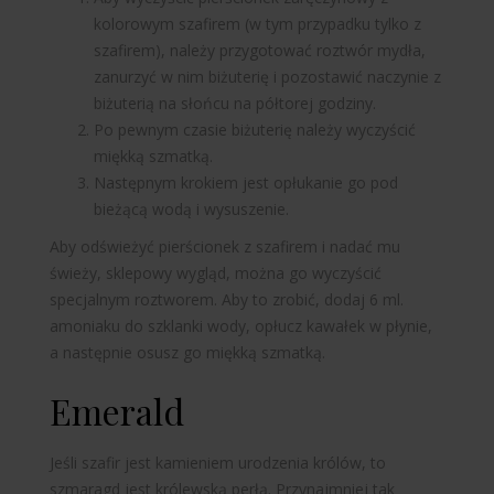
kolorowym szafirem (w tym przypadku tylko z
szafirem), należy przygotować roztwór mydła,
zanurzyć w nim biżuterię i pozostawić naczynie z
biżuterią na słońcu na półtorej godziny.
Po pewnym czasie biżuterię należy wyczyścić
miękką szmatką.
Następnym krokiem jest opłukanie go pod
bieżącą wodą i wysuszenie.
Aby odświeżyć pierścionek z szafirem i nadać mu
świeży, sklepowy wygląd, można go wyczyścić
specjalnym roztworem. Aby to zrobić, dodaj 6 ml.
amoniaku do szklanki wody, opłucz kawałek w płynie,
a następnie osusz go miękką szmatką.
Emerald
Jeśli szafir jest kamieniem urodzenia królów, to
szmaragd jest królewską perłą. Przynajmniej tak