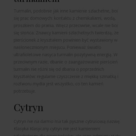
Turmalin, podobnie jak inne kamienie szlachetne, boi
się prac domowych: kontaktu z chemikaliami, wodą,
proszkiem do prania. Wręcz przeciwnie, wcale nie boi
się słońca. Znawcy kamieni szlachetnych twierdzą, że
pierścionek z kryształem powinien być wystawiony w
nasłonecznionym miejscu. Ponieważ światło
ultrafioletowe nasyca turmalin pozytywną energią. W
przeciwnym razie, dbanie o zaangażowanie pierścień
turmalin nie różni się od dbania o poprzednich
kryształów: regularne czyszczenie z miękką szmatką i
roztworu mydła jest wszystko, co ten kamień
potrzebuje.
Cytryn
Cytryn nie na darmo ma tak pysznie cytrusową nazwę.
Klasyka
Klasyczny cytryn nie jest kamieniem
szlachetnym dla nowożeńców, ale jego odmiany stały