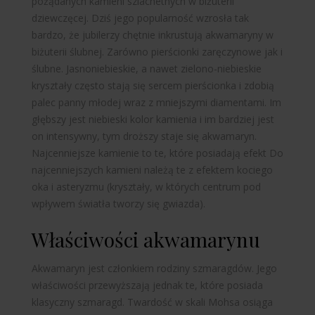
pożądanych kamieni szlachetnych w biżuterii
dziewczęcej. Dziś jego popularność wzrosła tak
bardzo, że jubilerzy chętnie inkrustują akwamaryny w
biżuterii ślubnej. Zarówno pierścionki zaręczynowe jak i
ślubne. Jasnoniebieskie, a nawet zielono-niebieskie
kryształy często stają się sercem pierścionka i zdobią
palec panny młodej wraz z mniejszymi diamentami. Im
głębszy jest niebieski kolor kamienia i im bardziej jest
on intensywny, tym droższy staje się akwamaryn.
Najcenniejsze kamienie to te, które posiadają
efekt
Do
najcenniejszych kamieni należą te z efektem kociego
oka i asteryzmu (kryształy, w których centrum pod
wpływem światła tworzy się gwiazda).
Właściwości akwamarynu
Akwamaryn jest członkiem rodziny szmaragdów. Jego
właściwości przewyższają jednak te, które posiada
klasyczny szmaragd. Twardość w skali Mohsa osiąga