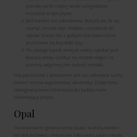
proszku na litr ciepłej wody i półgodzinne
moczenie w tym płynie.
Jeśli kamień ma zabrudzenia, których nie da się
usunąć, można użyć miękkiej szczoteczki do
zębów. Ściereczka z grubymi kłaczkami może
pozostawić na krysztale rysy.
Po zabiegu kąpieli ametyst należy opłukać pod
bieżącą wodą i pozbyć się resztek wilgoci za
pomocą wilgotnej (nie suchej!) szmatki.
Gdy pierścionek z ametystem jest już całkowicie suchy,
kamień można wypolerować aksamitką. Dzięki temu
zabiegowi powierzchnia kryształu będzie miała
olśniewający połysk.
Opal
Gra kolorów to główna cecha opalu, za którą kamień
ten jest kochany i ceniony nie tylko przez panny młode.