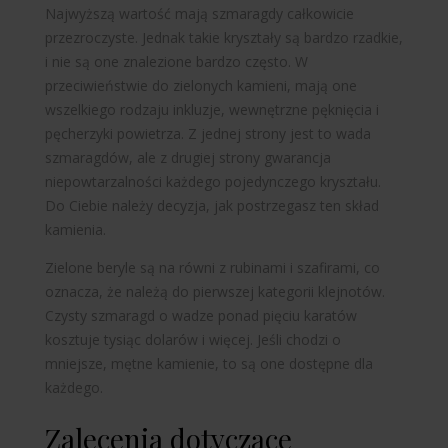
Najwyższą wartość mają szmaragdy całkowicie
przezroczyste. Jednak takie kryształy są bardzo rzadkie,
i nie są one znalezione bardzo często. W
przeciwieństwie do zielonych kamieni, mają one
wszelkiego rodzaju inkluzje, wewnętrzne pęknięcia i
pęcherzyki powietrza. Z jednej strony jest to wada
szmaragdów, ale z drugiej strony gwarancja
niepowtarzalności każdego pojedynczego kryształu.
Do Ciebie należy decyzja, jak postrzegasz ten skład
kamienia.
Zielone beryle są na równi z rubinami i szafirami, co
oznacza, że należą do pierwszej kategorii klejnotów.
Czysty szmaragd o wadze ponad pięciu karatów
kosztuje tysiąc dolarów i więcej. Jeśli chodzi o
mniejsze, mętne kamienie, to są one dostępne dla
każdego.
Zalecenia dotyczące