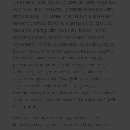
Elementem, który nosisz od czasu do czasu może być
cokolwiek: duży, masywny, misternie zaprojektowany,
zbyt odważny - cokolwiek. Przecież twoje spotkania i
tandemy z nim są doraźne, zdarzają się od czasu do
czasu. Ale w przypadku codziennej biżuterii mamy
zasadniczo różne, czasem nawet przeciwstawne
wymagania. Powód jest oczywisty: nie zdejmujemy tej
biżuterii nawet w nocy. I w zasadzie niezwykle rzadko
można się z nimi rozstać. Ale nie zapominajmy, że
pierścionki zaręczynowe i ślubne mają różne misje.
Jeden służy jako symbol uczuć, a drugi jako ich
artystyczne upiększenie. Więc jeśli zastanawiasz się,
czy pierścionek z
pierścionek zaręczynowy z
różnokolorowymi kamieniami
może być pierścionkiem
zaręczynowym, zapewniam: może i powinien być, jeśli
Ci się podoba!
W dzisiejszym artykule zaokrągliliśmy dziesięć
kolorowych kryształów do wyboru, z których wszystkie