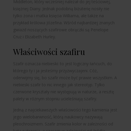
Middleton, który wcześniej należał do jej teściowej,
księżnej Diany. Jednak podobną biżuterię nosiły nie
tylko żona i matka księcia Williama, ale także na
przykład królowa Józefina. Wśród najbardziej znanych
gwiazd noszących szafirowe obrączki są Penelope
Cruz i Elizabeth Hurley.
Właściwości szafiru
Szafir oznacza niebieski: to jest logiczny łańcuch, do
którego ty i ja jesteśmy przyzwyczajeni. Cóż,
oderwijmy się, bo szafir może być prawie wszystkim. A
niebieski szafir to nic innego jak stereotyp. Tylko
czerwone kryształy nie występują w naturze, a resztę
palety w różnym stopniu ucieleśniają szafiry.
Jedną z najciekawszych właściwości tego kamienia jest
jego wielobarwność, którą naukowcy nazywają
pleochroizmem. Szafir zmienia kolor w zależności od
kąta patrzenia, a czasem w zależności od źródła