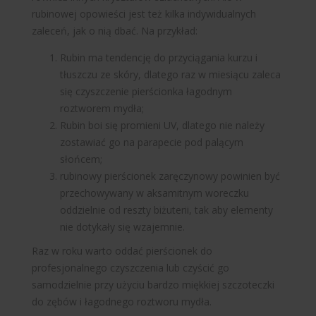
rubinowej opowieści jest też kilka indywidualnych
zaleceń, jak o nią dbać. Na przykład:
Rubin ma tendencję do przyciągania kurzu i
tłuszczu ze skóry, dlatego raz w miesiącu zaleca
się czyszczenie pierścionka łagodnym
roztworem mydła;
Rubin boi się promieni UV, dlatego nie należy
zostawiać go na parapecie pod palącym
słońcem;
rubinowy pierścionek zaręczynowy powinien być
przechowywany w aksamitnym woreczku
oddzielnie od reszty biżuterii, tak aby elementy
nie dotykały się wzajemnie.
Raz w roku warto oddać pierścionek do
profesjonalnego czyszczenia lub czyścić go
samodzielnie przy użyciu bardzo miękkiej szczoteczki
do zębów i łagodnego roztworu mydła.