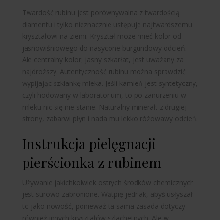
Twardość rubinu jest porównywalna z twardością
diamentu i tylko nieznacznie ustępuje najtwardszemu
kryształowi na ziemi. Kryształ może mieć kolor od
jasnowiśniowego do
nasycone
burgundowy odcień.
Ale centralny kolor, jasny szkarłat, jest uważany za
najdroższy. Autentyczność rubinu można sprawdzić
wypijając szklankę mleka. Jeśli kamień jest syntetyczny,
czyli hodowany w laboratorium, to po zanurzeniu w
mleku nic się nie stanie. Naturalny minerał, z drugiej
strony, zabarwi płyn i nada mu lekko różowawy odcień.
Instrukcja pielęgnacji
pierścionka z rubinem
Używanie jakichkolwiek ostrych środków chemicznych
jest surowo zabronione. Wątpię jednak, abyś usłyszał
to jako nowość, ponieważ ta sama zasada dotyczy
również innych kryształów szlachetnych. Ale w