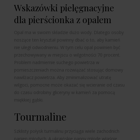
Wskazówki pielęgnacyjne
dla pierścionka z opalem
Opal ma w swoim składzie dużo wody. Dlatego osoby
noszące ten kryształ powinny dbać o to, aby kamień
nie uległ odwodnieniu. W tym celu opal powinien być
przechowywany w miejscu o wilgotności 70 procent.
Problem nadmiernie suchego powietrza w
pomieszczeniach można rozwiązać stosując domowy
nawilżacz powietrza. Aby zminimalizować utratę
wilgoci, pomocne może okazać się wcieranie od czasu
do czasu odrobiny gliceryny w kamień za pomocą
miękkiej gąbki.
Tourmaline
Szklisty połysk turmalinu przyciąga wiele zachodnich
panien młodych. A ukraińskie panny młode właśnie