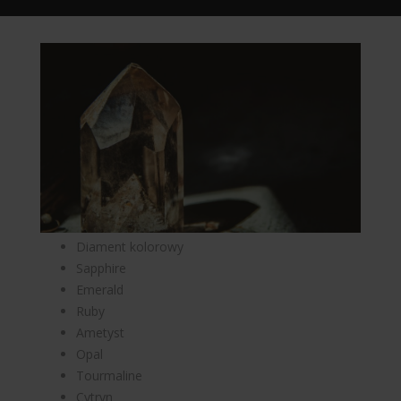
WARSZAWA
ROREN
Diament kolorowy
Sapphire
Emerald
Ruby
Ametyst
Opal
Tourmaline
Cytryn