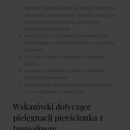
Verdelite turmalin (zielony w prostych słowach)
jest bardzo
piękna
Turmalin Verdelite (zielony, po
prostu) jest bardzo piękną, ale niedrogą
odmianą tego kamienia;
Nieco droższe są turmaliny chromowe, które
mają bogatą, szmaragdową barwę i są zasilane
chromem;
Droższe rubelity to turmaliny o czerwonej
barwie;
a następnie indygolitów, które są niebiesko-
błękitnymi turmalinami;
Najcenniejsze są tak zwane turmaliny Paraiba:
są one najrzadsze i najdroższe.
Wskazówki dotyczące
pielęgnacji pierścionka z
turmalinem