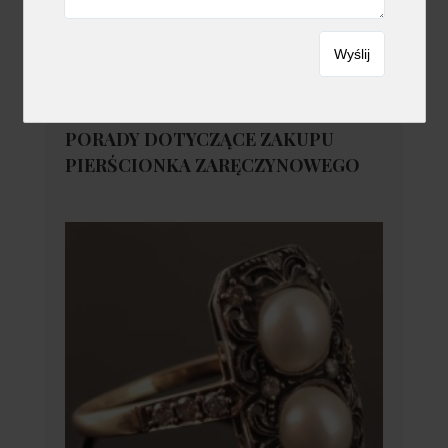
PORADY DOTYCZĄCE ZAKUPU
PIERŚCIONKA ZARĘCZYNOWEGO