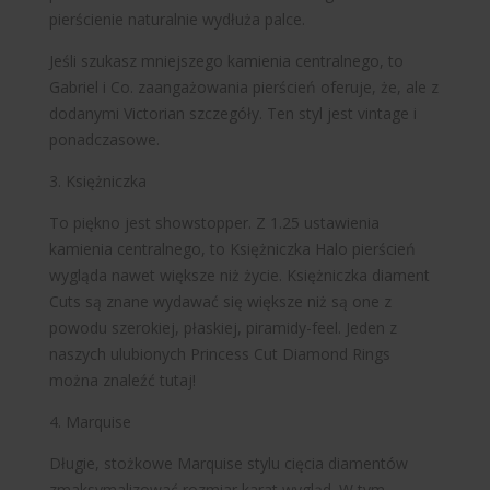
pierścienie naturalnie wydłuża palce.
Jeśli szukasz mniejszego kamienia centralnego, to
Gabriel i Co. zaangażowania pierścień oferuje, że, ale z
dodanymi Victorian szczegóły. Ten styl jest vintage i
ponadczasowe.
3. Księżniczka
To piękno jest showstopper. Z 1.25 ustawienia
kamienia centralnego, to Księżniczka Halo pierścień
wygląda nawet większe niż życie. Księżniczka diament
Cuts są znane wydawać się większe niż są one z
powodu szerokiej, płaskiej, piramidy-feel. Jeden z
naszych ulubionych Princess Cut Diamond Rings
można znaleźć tutaj!
4. Marquise
Długie, stożkowe Marquise stylu cięcia diamentów
zmaksymalizować rozmiar karat wygląd. W tym