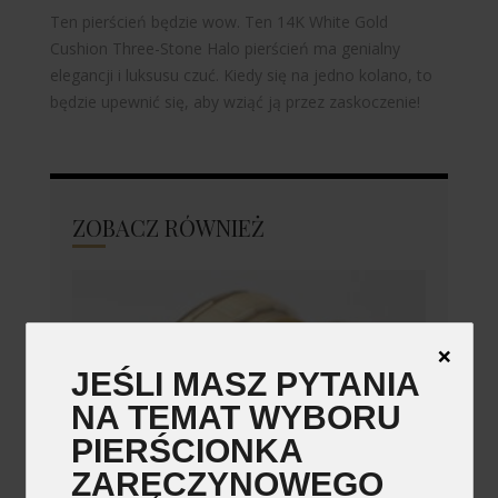
Ten pierścień będzie wow. Ten 14K White Gold
Cushion Three-Stone Halo pierścień ma genialny
elegancji i luksusu czuć. Kiedy się na jedno kolano, to
będzie upewnić się, aby wziąć ją przez zaskoczenie!
ZOBACZ RÓWNIEŻ
❌
JEŚLI MASZ PYTANIA
NA TEMAT WYBORU
PIERŚCIONKA
ZARĘCZYNOWEGO