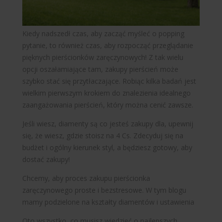
WARSZAWA
Kiedy nadszedł czas, aby zacząć myśleć o popping
pytanie, to również czas, aby rozpocząć przeglądanie
pięknych pierścionków zaręczynowych! Z tak wielu
opcji oszałamiające tam, zakupy pierścień może
szybko stać się przytłaczające. Robiąc kilka badań jest
wielkim pierwszym krokiem do znalezienia idealnego
zaangażowania pierścień, który można cenić zawsze.
Jeśli wiesz, diamenty są co jesteś zakupy dla, upewnij
ROREN
się, że wiesz, gdzie stoisz na 4 Cs. Zdecyduj się na
budżet i ogólny kierunek styl, a będziesz gotowy, aby
dostać zakupy!
Chcemy, aby proces zakupu pierścionka
zaręczynowego proste i bezstresowe. W tym blogu
mamy podzielone na kształty diamentów i ustawienia
Oto wszystko, co musisz wiedzieć o najlepszych