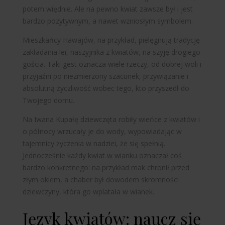
potem więdnie. Ale na pewno kwiat zawsze był i jest
bardzo pozytywnym, a nawet wzniosłym symbolem.
Mieszkańcy Hawajów, na przykład, pielęgnują tradycję
zakładania lei, naszyjnika z kwiatów, na szyję drogiego
gościa. Taki gest oznacza wiele rzeczy, od dobrej woli i
przyjaźni po niezmierzony szacunek, przywiązanie i
absolutną życzliwość wobec tego, kto przyszedł do
Twojego domu.
Na Iwana Kupałę dziewczęta robiły wieńce z kwiatów i
o północy wrzucały je do wody, wypowiadając w
tajemnicy życzenia w nadziei, że się spełnią.
Jednocześnie każdy kwiat w wianku oznaczał coś
bardzo konkretnego: na przykład mak chronił przed
złym okiem, a chaber był dowodem skromności
dziewczyny, która go wplatała w wianek.
Język kwiatów: naucz się