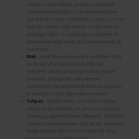
Zamiast trzech listków, podaruj w prezencie
czterolistną koniczynę. Czterolistna koniczyna
jest dobrze znanym symbolem szczęścia. I to nie
byle jaki symbol: wielu wierzy, że taki talizman
przyciąga sukces. A najlepszym sposobem na
sprawdzenie tego osądu jest wypróbowanie go
w praktyce.
Mak
- kwiat ten nazywany jest symbolem ciszy.
Ale w naszym kraju ma on dodatkowe
znaczenie: Ukraińcy uważają mak za symbol
płodności. Dlatego też mak jubilerski
podarowany dziewczynce lub kobiecie sugeruje,
że darczyńca chce, aby miała ona dzieci.
Tulipan
- Symbol dumy. Jeśli chcesz wyznać
swojej drugiej połówce, że jesteś z niej dumny,
podaruj jej ogromny bukiet tulipanów. Byłoby to
najlepsze podziękowanie. Chociaż nie, najlepsze
byłyby tulipany obleczone w srebro lub złoto,
czyli biżuteria w kształcie kwiatu.