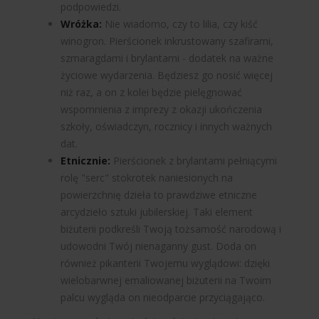
podpowiedzi.
Wróżka:
Nie wiadomo, czy to lilia, czy kiść
winogron. Pierścionek inkrustowany szafirami,
szmaragdami i brylantami - dodatek na ważne
życiowe wydarzenia. Będziesz go nosić więcej
niż raz, a on z kolei będzie pielęgnować
wspomnienia z imprezy z okazji ukończenia
szkoły, oświadczyn, rocznicy i innych ważnych
dat.
Etnicznie:
Pierścionek z brylantami pełniącymi
rolę "serc" stokrotek naniesionych na
powierzchnię dzieła to prawdziwe etniczne
arcydzieło sztuki jubilerskiej. Taki element
biżuterii podkreśli Twoją tożsamość narodową i
udowodni Twój nienaganny gust. Doda on
również pikanterii Twojemu wyglądowi: dzięki
wielobarwnej emaliowanej biżuterii na Twoim
palcu wygląda on nieodparcie przyciągająco.