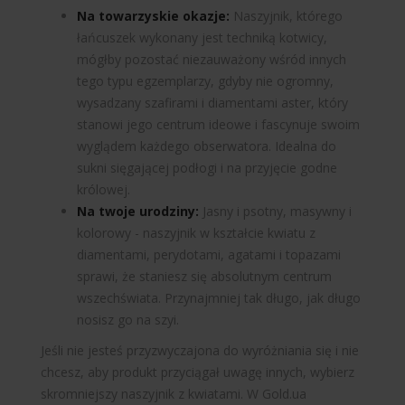
Na towarzyskie okazje:
Naszyjnik, którego
łańcuszek wykonany jest techniką kotwicy,
mógłby pozostać niezauważony wśród innych
tego typu egzemplarzy, gdyby nie ogromny,
wysadzany szafirami i diamentami aster, który
stanowi jego centrum ideowe i fascynuje swoim
wyglądem każdego obserwatora. Idealna do
sukni sięgającej podłogi i na przyjęcie godne
królowej.
Na twoje urodziny:
Jasny i psotny, masywny i
kolorowy - naszyjnik w kształcie kwiatu z
diamentami, perydotami, agatami i topazami
sprawi, że staniesz się absolutnym centrum
wszechświata. Przynajmniej tak długo, jak długo
nosisz go na szyi.
Jeśli nie jesteś przyzwyczajona do wyróżniania się i nie
chcesz, aby produkt przyciągał uwagę innych, wybierz
skromniejszy naszyjnik z kwiatami. W Gold.ua