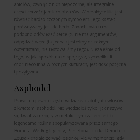
aniołów, czyniąc z nich niepozorne, ale integralne
części chrześcijańskich obrazów. W heraldyce lilia jest
również bardzo czczonym symbolem. Jego kształt
porównywany jest do berła. Zapach kwiatu ma
podobno odświeżać serce (tu nie ma argumentów) i
odpędzać węże (tu jednak jesteśmy ostrożnymi
optymistami, nie testowaliśmy tego). Niezależnie od
tego, w jaki sposób na to spojrzysz, symbolika lilii,
choć nieco inna w różnych kulturach, jest dość potężna
i pozytywna.
Asphodel
Prawie na pewno często widziałaś ozdoby do włosów
z kwiatami asphodel. Nie wiedziałeś tylko, jak nazywa
się kwiat zamknięty w metalu. Tymczasem jest to
legendarna roślina spopularyzowana przez samego
Homera. Według legendy, Persefona - córka Demeter i
Zeusa - chciała zerwać jesionkę. Ale w momencie, gdy