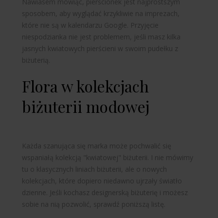
Nawiasem mówiąc, pierścionek jest najprostszym
sposobem, aby wyglądać krzykliwie na imprezach,
które nie są w kalendarzu Google. Przyjęcie
niespodzianka nie jest problemem, jeśli masz kilka
jasnych kwiatowych pierścieni w swoim pudełku z
biżuterią.
Flora w kolekcjach
biżuterii modowej
Każda szanująca się marka może pochwalić się
wspaniałą kolekcją "kwiatowej" biżuterii. I nie mówimy
tu o klasycznych liniach biżuterii, ale o nowych
kolekcjach, które dopiero niedawno ujrzały światło
dzienne. Jeśli kochasz designerską biżuterię i możesz
sobie na nią pozwolić, sprawdź poniższą listę.