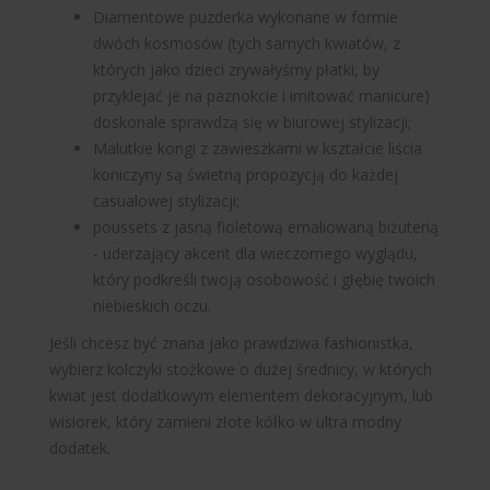
Diamentowe puzderka wykonane w formie
dwóch kosmosów (tych samych kwiatów, z
których jako dzieci zrywałyśmy płatki, by
przyklejać je na paznokcie i imitować manicure)
doskonale sprawdzą się w biurowej stylizacji;
Malutkie kongi z zawieszkami w kształcie liścia
koniczyny są świetną propozycją do każdej
casualowej stylizacji;
poussets z jasną fioletową emaliowaną biżuterią
- uderzający akcent dla wieczornego wyglądu,
który podkreśli twoją osobowość i głębię twoich
niebieskich oczu.
Jeśli chcesz być znana jako prawdziwa fashionistka,
wybierz kolczyki stożkowe o dużej średnicy, w których
kwiat jest dodatkowym elementem dekoracyjnym, lub
wisiorek, który zamieni złote kółko w ultra modny
dodatek.