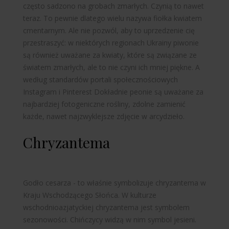
często sadzono na grobach zmarłych. Czynią to nawet
teraz. To pewnie dlatego wielu nazywa fiołka kwiatem
cmentarnym. Ale nie pozwól, aby to uprzedzenie cię
przestraszyć: w niektórych regionach Ukrainy piwonie
są również uważane za kwiaty, które są związane ze
światem zmarłych, ale to nie czyni ich mniej piękne. A
według standardów portali społecznościowych
Instagram i
Pinterest
Dokładnie peonie są uważane za
najbardziej fotogeniczne rośliny, zdolne zamienić
każde, nawet najzwyklejsze zdjęcie w arcydzieło.
Chryzantema
Godło cesarza - to właśnie symbolizuje chryzantema w
Kraju Wschodzącego Słońca. W kulturze
wschodnioazjatyckiej chryzantema jest symbolem
sezonowości. Chińczycy widzą w nim symbol jesieni.