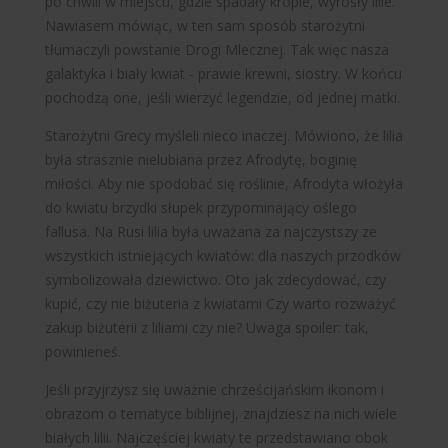
po chwili w miejscu, gdzie spadały krople, wyrosły lilie.
Nawiasem mówiąc, w ten sam sposób starożytni
tłumaczyli powstanie Drogi Mlecznej. Tak więc nasza
galaktyka i biały kwiat - prawie krewni, siostry. W końcu
pochodzą one, jeśli wierzyć legendzie, od jednej matki.
Starożytni Grecy myśleli nieco inaczej. Mówiono, że lilia
była strasznie nielubiana przez Afrodytę, boginię
miłości. Aby nie spodobać się roślinie, Afrodyta włożyła
do kwiatu brzydki słupek przypominający oślego
fallusa. Na Rusi lilia była uważana za najczystszy ze
wszystkich istniejących kwiatów: dla naszych przodków
symbolizowała dziewictwo. Oto jak zdecydować, czy
kupić, czy nie
biżuteria z kwiatami
Czy warto rozważyć
zakup biżuterii z liliami czy nie? Uwaga spoiler: tak,
powinieneś.
Jeśli przyjrzysz się uważnie chrześcijańskim ikonom i
obrazom o tematyce biblijnej, znajdziesz na nich wiele
białych lilii. Najczęściej kwiaty te przedstawiano obok