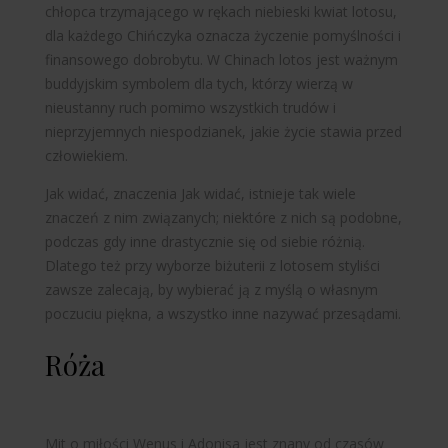
chłopca trzymającego w rękach niebieski kwiat lotosu,
dla każdego Chińczyka oznacza życzenie pomyślności i
finansowego dobrobytu. W Chinach lotos jest ważnym
buddyjskim symbolem dla tych, którzy wierzą w
nieustanny ruch pomimo wszystkich trudów i
nieprzyjemnych niespodzianek, jakie życie stawia przed
człowiekiem.
Jak widać,
znaczenia
Jak widać, istnieje tak wiele
znaczeń z nim związanych; niektóre z nich są podobne,
podczas gdy inne drastycznie się od siebie różnią.
Dlatego też przy wyborze biżuterii z lotosem styliści
zawsze zalecają, by wybierać ją z myślą o własnym
poczuciu piękna, a wszystko inne nazywać przesądami.
Róża
Mit o miłości Wenus i Adonisa jest znany od czasów