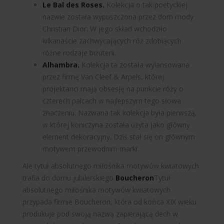
Le Bal des Roses.
Kolekcja o tak poetyckiej
nazwie została wypuszczona przez dom mody
Christian Dior. W jego skład wchodziło
kilkanaście zachwycających róż zdobiących
różne rodzaje biżuterii.
Alhambra.
Kolekcja ta została wylansowana
przez firmę Van Cleef & Arpels, której
projektanci mają obsesję na punkcie róży o
czterech palcach w najlepszym tego słowa
znaczeniu. Nazwana tak kolekcja była pierwszą,
w której koniczyna została użyta jako główny
element dekoracyjny. Dziś stał się on głównym
motywem przewodnim marki.
Ale tytuł absolutnego miłośnika motywów kwiatowych
trafia do domu jubilerskiego
Boucheron
Tytuł
absolutnego miłośnika motywów kwiatowych
przypada firmie Boucheron, która od końca XIX wieku
produkuje pod swoją nazwą zapierającą dech w