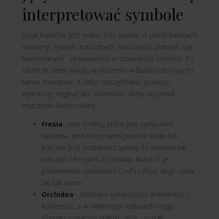
interpretować symbole
Język kwiatów jest jeden. I nie ważne, o jakich kwiatach
mówimy: żywych, sztucznych, suszonych, polnych czy
hodowlanych - uprawianych w szklarni lub cieplarni. To
samo
te same kwiaty w biżuterii
i w bukietach mają to
samo znaczenie. A żeby rozszyfrować przekaz,
wystarczy sięgnąć do "słownika", który wyjaśnia
znaczenie danej rośliny.
Fresia
- Jest rośliną, która jest symbolem
zaufania. Jeśli otrzymałeś prezent
kołek
lub
kolczyki
Jeśli dostaniesz spinkę do włosów lub
kolczyki z frezjami, to osoba, która Ci je
podarowała, całkowicie Ci ufa i chce, abyś czuła
się tak samo.
Orchidea
- Orchidee symbolizują delikatność i
kobiecość, a w niektórych kulturach mogą
również oznaczać miłość. Jeśli
...został