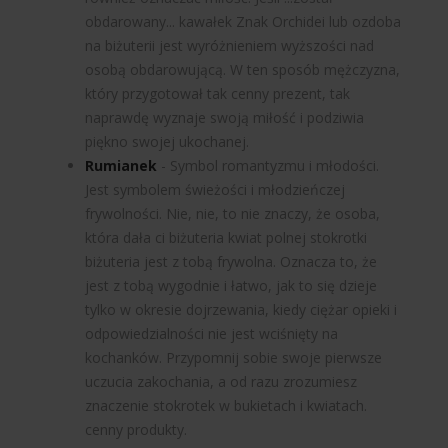
obdarowany...
kawałek
Znak Orchidei lub ozdoba
na biżuterii jest wyróżnieniem wyższości nad
osobą obdarowującą. W ten sposób mężczyzna,
który przygotował tak cenny prezent, tak
naprawdę wyznaje swoją miłość i podziwia
piękno swojej ukochanej.
Rumianek
- Symbol romantyzmu i młodości.
Jest symbolem świeżości i młodzieńczej
frywolności. Nie, nie, to nie znaczy, że osoba,
która dała ci
biżuteria
kwiat polnej stokrotki
biżuteria jest z tobą frywolna. Oznacza to, że
jest z tobą wygodnie i łatwo, jak to się dzieje
tylko w okresie dojrzewania, kiedy ciężar opieki i
odpowiedzialności nie jest wciśnięty na
kochanków. Przypomnij sobie swoje pierwsze
uczucia zakochania, a od razu zrozumiesz
znaczenie stokrotek w bukietach i kwiatach.
cenny
produkty.