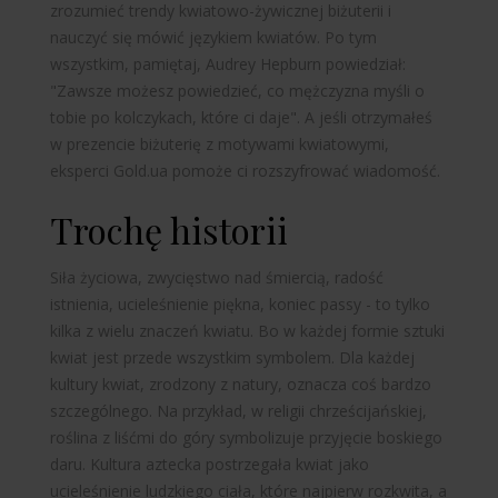
zrozumieć trendy kwiatowo-żywicznej biżuterii i
nauczyć się mówić językiem kwiatów. Po tym
wszystkim, pamiętaj, Audrey Hepburn powiedział:
"Zawsze możesz powiedzieć, co mężczyzna myśli o
tobie po kolczykach, które ci daje". A jeśli otrzymałeś
w prezencie biżuterię z motywami kwiatowymi,
eksperci
Gold.ua
pomoże ci rozszyfrować wiadomość.
Trochę historii
Siła życiowa, zwycięstwo nad śmiercią, radość
istnienia, ucieleśnienie piękna, koniec passy - to tylko
kilka z wielu znaczeń kwiatu. Bo w każdej formie sztuki
kwiat jest przede wszystkim symbolem. Dla każdej
kultury kwiat, zrodzony z natury, oznacza coś bardzo
szczególnego. Na przykład, w religii chrześcijańskiej,
roślina z liśćmi do góry symbolizuje przyjęcie boskiego
daru. Kultura aztecka postrzegała kwiat jako
ucieleśnienie ludzkiego ciała, które najpierw rozkwita, a