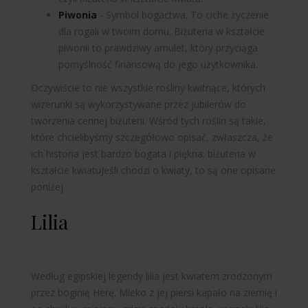
Piwonia
- Symbol bogactwa. To ciche życzenie
dla rogali w twoim domu. Biżuteria w kształcie
piwonii to
prawdziwy
amulet, który przyciąga
pomyślność finansową do jego użytkownika.
Oczywiście to nie wszystkie rośliny kwitnące, których
wizerunki są wykorzystywane przez jubilerów do
tworzenia cennej biżuterii. Wśród tych roślin są takie,
które chcielibyśmy szczegółowo opisać, zwłaszcza, że
ich historia jest bardzo bogata i piękna.
biżuteria w
kształcie kwiatu
Jeśli chodzi o kwiaty, to są one opisane
poniżej.
Lilia
Według egipskiej legendy lilia jest kwiatem zrodzonym
przez boginię Herę. Mleko z jej piersi kapało na ziemię i