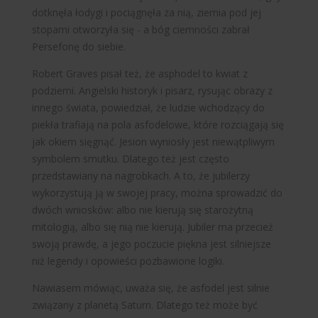
dotknęła łodygi i pociągnęła za nią, ziemia pod jej
stopami otworzyła się - a bóg ciemności zabrał
Persefonę do siebie.
Robert Graves pisał też, że asphodel to kwiat z
podziemi. Angielski historyk i pisarz, rysując obrazy z
innego świata, powiedział, że ludzie wchodzący do
piekła trafiają na pola asfodelowe, które rozciągają się
jak okiem sięgnąć. Jesion wyniosły jest niewątpliwym
symbolem smutku. Dlatego też jest często
przedstawiany na nagrobkach. A to, że jubilerzy
wykorzystują ją w swojej pracy, można sprowadzić do
dwóch wniosków: albo nie kierują się starożytną
mitologią, albo się nią nie kierują. Jubiler ma przecież
swoją prawdę, a jego poczucie piękna jest silniejsze
niż legendy i opowieści pozbawione logiki.
Nawiasem mówiąc, uważa się, że asfodel jest silnie
związany z planetą Saturn. Dlatego też może być