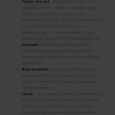
Forget-me-not
- Nazwa tego kwiatu mówi
wszystko: Pamięć i wierność.
Alive
Ale z jego
bezdennie niebieskimi oczami możesz
wpatrywać się w niego bez końca. Wspomnienia,
które przywołuje oko patrzącego są
ponadczasowe.
. I to właśnie mówi ci kwiat,
zamknięty w szlachetnym metalu lub klejnocie.
Konwalie
- Symbol czystości. Biżuteria z
konwaliami jest często wręczana młodym
osobom, aby podkreślić jej czystość i delikatną
panieńskość.
Biała konwalia
- Kolejny symbol dziewictwa.
Biżuteria w formie tego kwiatu jest również
bardzo odpowiednia dla młodego pokolenia i
młodych dziewcząt.
Clover
- Lub cloverleaf, jak to się często określa,
jest chrześcijańskim symbolem Trójcy Świętej.
Jeśli ten motyw jest Ci obcy, lepiej podaruj
produkt, który nie zawiera trzech elementów.