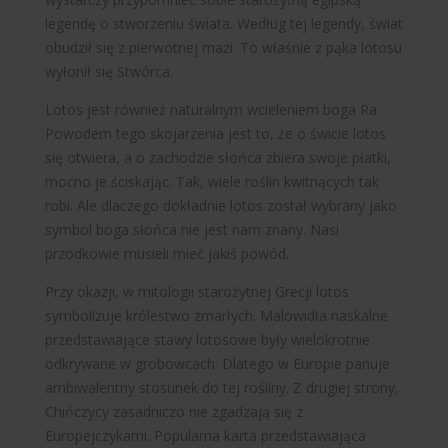
legendę o stworzeniu świata. Według tej legendy, świat
obudził się z pierwotnej mazi. To właśnie z pąka lotosu
wyłonił się Stwórca.
Lotos jest również naturalnym wcieleniem boga Ra.
Powodem tego skojarzenia jest to, że o świcie lotos
się otwiera, a o zachodzie słońca zbiera swoje płatki,
mocno je ściskając. Tak, wiele roślin kwitnących tak
robi. Ale dlaczego dokładnie lotos został wybrany jako
symbol boga słońca nie jest nam znany. Nasi
przodkowie musieli mieć jakiś powód.
Przy okazji, w mitologii starożytnej Grecji lotos
symbolizuje królestwo zmarłych. Malowidła naskalne
przedstawiające stawy lotosowe były wielokrotnie
odkrywane w grobowcach. Dlatego w Europie panuje
ambiwalentny stosunek do tej rośliny. Z drugiej strony,
Chińczycy zasadniczo nie zgadzają się z
Europejczykami. Popularna karta przedstawiająca