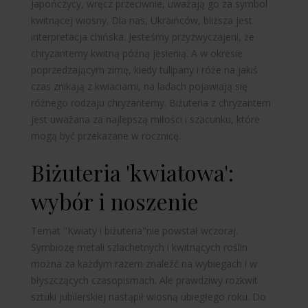
Japończycy, wręcz przeciwnie, uważają go za symbol
kwitnącej wiosny. Dla nas, Ukraińców, bliższa jest
interpretacja chińska. Jesteśmy przyzwyczajeni, że
chryzantemy kwitną późną jesienią. A w okresie
poprzedzającym zimę, kiedy tulipany i róże na jakiś
czas znikają z kwiaciarni, na ladach pojawiają się
różnego rodzaju chryzantemy. Biżuteria z chryzantem
jest uważana za najlepszą
miłości i szacunku, które
mogą być przekazane w rocznicę.
Biżuteria 'kwiatowa':
wybór i noszenie
Temat "
Kwiaty i biżuteria
"nie powstał wczoraj.
Symbiozę metali szlachetnych i kwitnących roślin
można za każdym razem znaleźć na wybiegach i w
błyszczących czasopismach. Ale prawdziwy rozkwit
sztuki jubilerskiej nastąpił wiosną ubiegłego roku. Do