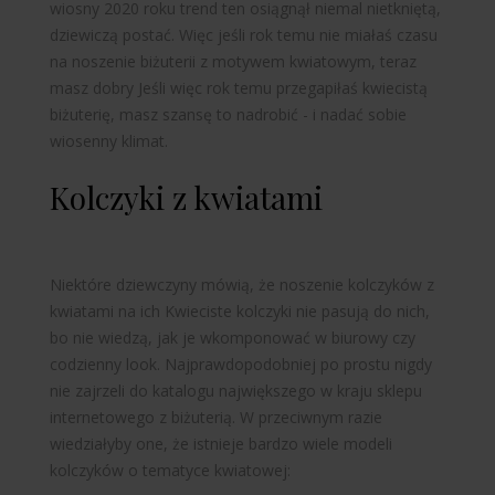
wiosny 2020 roku trend ten osiągnął niemal nietkniętą,
dziewiczą postać. Więc jeśli rok temu nie miałaś czasu
na noszenie biżuterii z motywem kwiatowym, teraz
masz
dobry
Jeśli więc rok temu przegapiłaś kwiecistą
biżuterię, masz szansę to nadrobić - i nadać sobie
wiosenny klimat.
Kolczyki z kwiatami
Niektóre dziewczyny mówią, że noszenie kolczyków z
kwiatami na ich
Kwieciste kolczyki nie pasują do nich,
bo nie wiedzą, jak je wkomponować w biurowy czy
codzienny look. Najprawdopodobniej po prostu nigdy
nie zajrzeli do katalogu największego w kraju sklepu
internetowego z biżuterią. W przeciwnym razie
wiedziałyby one, że istnieje bardzo wiele modeli
kolczyków o tematyce kwiatowej: