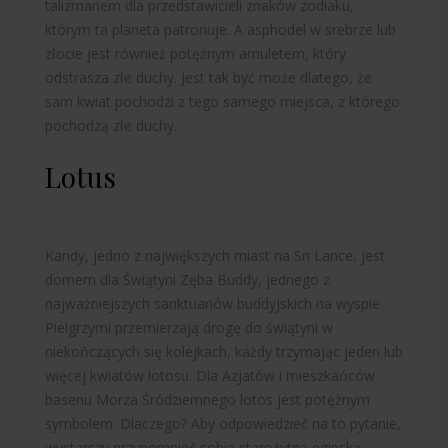
talizmanem dla przedstawicieli znaków zodiaku,
którym ta planeta patronuje. A asphodel w srebrze lub
złocie jest również potężnym amuletem, który
odstrasza złe duchy. Jest tak być może dlatego, że
sam kwiat pochodzi z tego samego miejsca, z którego
pochodzą złe duchy.
Lotus
Kandy, jedno z największych miast na Sri Lance, jest
domem dla Świątyni Zęba Buddy, jednego z
najważniejszych sanktuariów buddyjskich na wyspie.
Pielgrzymi przemierzają drogę do świątyni w
niekończących się kolejkach, każdy trzymając jeden lub
więcej kwiatów lotosu. Dla Azjatów i mieszkańców
basenu Morza Śródziemnego lotos jest potężnym
symbolem. Dlaczego? Aby odpowiedzieć na to pytanie,
wystarczy przypomnieć sobie starożytną egipską